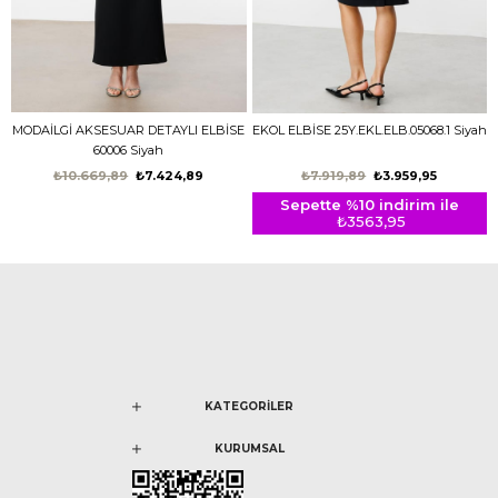
MODAİLGİ AKSESUAR DETAYLI ELBİSE
EKOL ELBİSE 25Y.EKL.ELB.05068.1 Siyah
60006 Siyah
₺10.669,89
₺7.424,89
₺7.919,89
₺3.959,95
Sepette %10 indirim ile
₺3563,95
KATEGORİLER
KURUMSAL