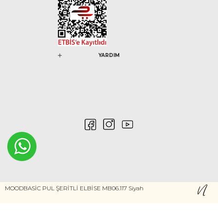
YARDIM
0546 212 04 88
MOODBASİC PUL ŞERİTLİ ELBİSE MB06.117 Siyah
Gizlilik ve Güvenlik
Kişisel Verilerin Korunması
©2020 Nurem. Her Hakkı Saklıdır
Yasal Haklar