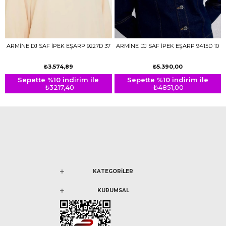
ARMİNE DJ SAF İPEK EŞARP 9227D 37
ARMİNE DJ SAF İPEK EŞARP 9415D 10
₺3.574,89
₺5.390,00
Sepette %10 indirim ile
Sepette %10 indirim ile
₺3217,40
₺4851,00
KATEGORİLER
KURUMSAL