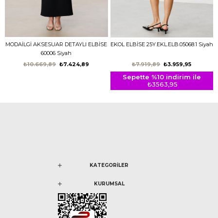
MODAİLGİ AKSESUAR DETAYLI ELBİSE
EKOL ELBİSE 25Y.EKL.ELB.05068.1 Siyah
60006 Siyah
₺10.669,89
₺7.424,89
₺7.919,89
₺3.959,95
Sepette %10 indirim ile
₺3563,95
KATEGORİLER
KURUMSAL