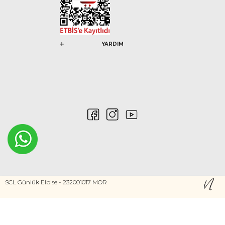
YARDIM
0546 212 04 88
SCL Günlük Elbise - 232001017 MOR
Gizlilik ve Güvenlik
Kişisel Verilerin Korunması
©2020 Nurem. Her Hakkı Saklıdır
Yasal Haklar