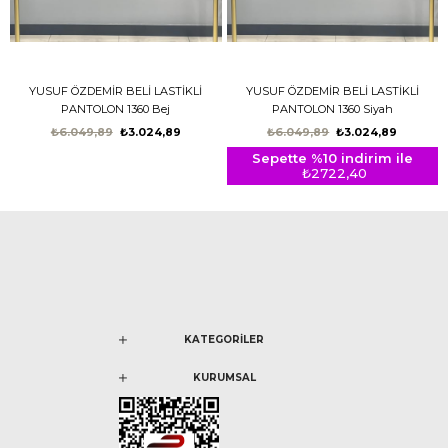
YUSUF ÖZDEMİR BELİ LASTİKLİ
YUSUF ÖZDEMİR BELİ LASTİKLİ
PANTOLON 1360 Bej
PANTOLON 1360 Siyah
₺6.049,89
₺3.024,89
₺6.049,89
₺3.024,89
Sepette %10 indirim ile
₺2722,40
KATEGORİLER
KURUMSAL