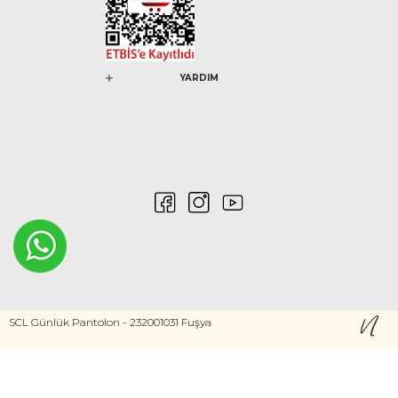
YARDIM
0546 212 04 88
SCL Günlük Pantolon - 232001031 Fuşya
Gizlilik ve Güvenlik
Kişisel Verilerin Korunması
©2020 Nurem. Her Hakkı Saklıdır
Yasal Haklar