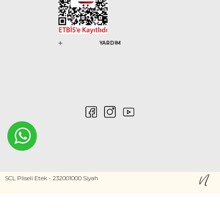
YARDIM
0546 212 04 88
SCL Pliseli Etek - 232001000 Siyah
Gizlilik ve Güvenlik
Kişisel Verilerin Korunması
©2020 Nurem. Her Hakkı Saklıdır
Yasal Haklar