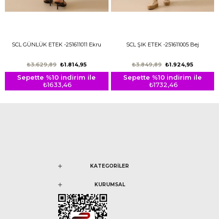
SCL GÜNLÜK ETEK -251611011 Ekru
SCL ŞIK ETEK -251611005 Bej
₺3.629,89
₺1.814,95
₺3.849,89
₺1.924,95
Sepette %10 indirim ile
Sepette %10 indirim ile
₺1633,46
₺1732,46
KATEGORİLER
KURUMSAL