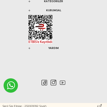
KATEGORİLER
KURUMSAL
YARDIM
Seçil Şık Elbise - 232001092 Siyah