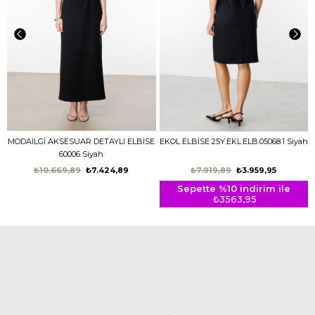
MODAİLGİ AKSESUAR DETAYLI ELBİSE
EKOL ELBİSE 25Y.EKL.ELB.05068.1 Siyah
60006 Siyah
₺10.669,89
₺7.424,89
₺7.919,89
₺3.959,95
Sepette %10 indirim ile
₺3563,95