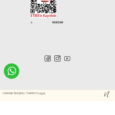
YARDIM
0546 212 04 88
VARAK BASKILI TAKIM Fuşya
Gizlilik ve Güvenlik
Kişisel Verilerin Korunması
©2020 Nurem. Her Hakkı Saklıdır
Yasal Haklar