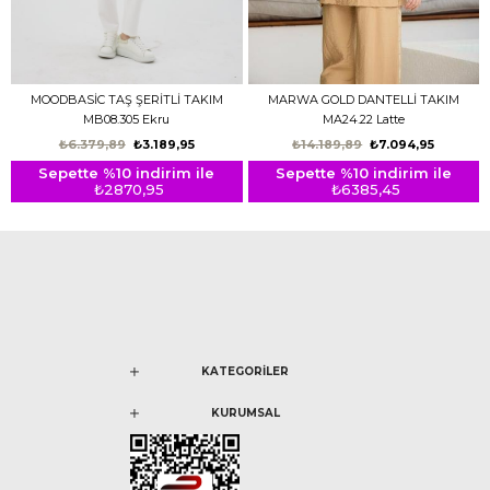
MOODBASİC TAŞ ŞERİTLİ TAKIM
MARWA GOLD DANTELLİ TAKIM
MB08.305 Ekru
MA24.22 Latte
₺6.379,89
₺3.189,95
₺14.189,89
₺7.094,95
Sepette %10 indirim ile
Sepette %10 indirim ile
₺2870,95
₺6385,45
KATEGORİLER
KURUMSAL