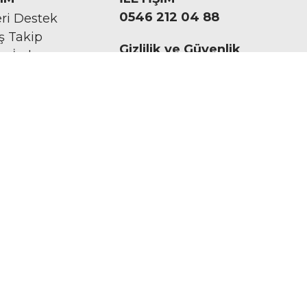
0546 212 04 88
ri Destek
iş Takip
Gizlilik ve Güvenlik
ve İade
Kişisel Verilerin Korunması
mat İşlemleri
©2020 Nurem. Her Hakkı
Saklıdır
Yasal Haklar