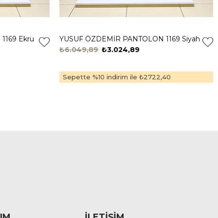
169 Ekru
YUSUF ÖZDEMİR PANTOLON 1169 Siyah
₺6.049,89
₺3.024,89
Sepette %10 indirim ile
₺2722,40
IM
İLETİŞİM