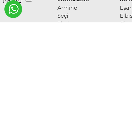
Armine
Eşa
Seçil
Elbi
Ekol
Giy
Modailgi
Şal
For Costume
Abi
Ahsen
Aks
Moodbasic
Fırs