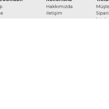
rp
Hakkımızda
Müşte
se
iletişim
Sipar
im
İptal 
Tesli
ye
esuar
at Köşesi