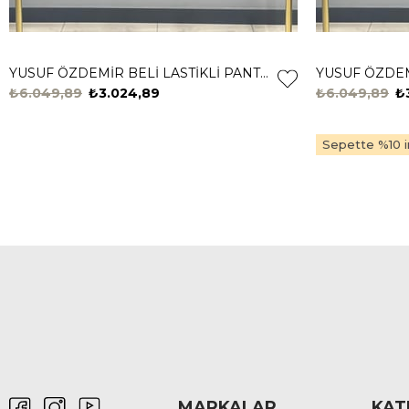
YUSUF ÖZDEMİR BELİ LASTİKLİ PANTOLON 1360 Bej
₺6.049,89
₺3.024,89
₺6.049,89
₺
Sepette %10 in
MARKALAR
KAT