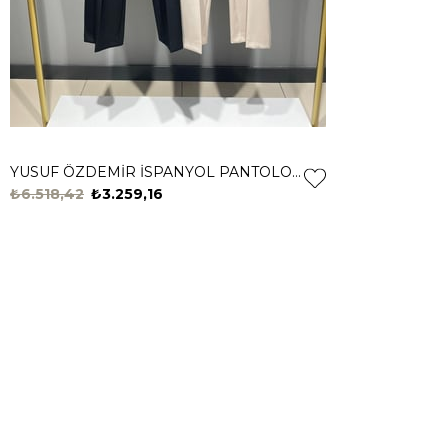
YUSUF ÖZDEMİR İSPANYOL PANTOLON 1407 Bej
₺6.518,42
₺3.259,16