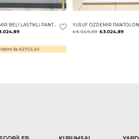
YUSUF ÖZDEMİR BELİ LASTİKLİ PANTOLON 1360 Siyah
YUSUF ÖZDEMİR PANTOLON 1
3.024,89
₺6.049,89
₺3.024,89
dirim ile
₺2722,40
EGORİLER
KURUMSAL
YARD